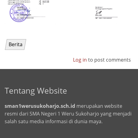
Berita
Log in
to post comments
Tentang Website
sman1werusukoharjo.sch.id
merupakan website
resmi dari SMA Negeri 1 Weru Sukoharjo yang menjadi
salah satu media informasi di dunia maya.