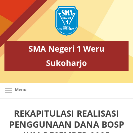
Skip
to
main
content
SMA Negeri 1 Weru
Sukoharjo
Toggle menu visibility
Menu
REKAPITULASI REALISASI
PENGGUNAAN DANA BOSP